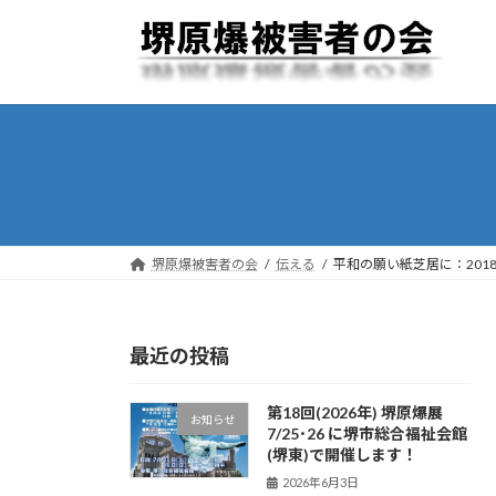
コ
ナ
ン
ビ
テ
ゲ
ン
ー
ツ
シ
へ
ョ
ス
ン
キ
に
ッ
移
プ
動
堺原爆被害者の会
伝える
平和の願い紙芝居に：201
最近の投稿
第18回(2026年) 堺原爆展
お知らせ
7/25･26 に堺市総合福祉会館
(堺東)で開催します！
2026年6月3日