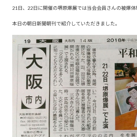
更
21日、22日に開催の堺原爆展では当会会員さんの被爆
新
日
時
本日の朝日新聞朝刊で紹介していただきました。
: