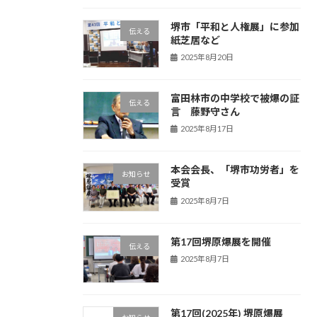
堺市「平和と人権展」に参加
伝える
紙芝居など
2025年8月20日
富田林市の中学校で被爆の証
伝える
言 藤野守さん
2025年8月17日
本会会長、「堺市功労者」を
お知らせ
受賞
2025年8月7日
第17回堺原爆展を開催
伝える
2025年8月7日
第17回(2025年) 堺原爆展