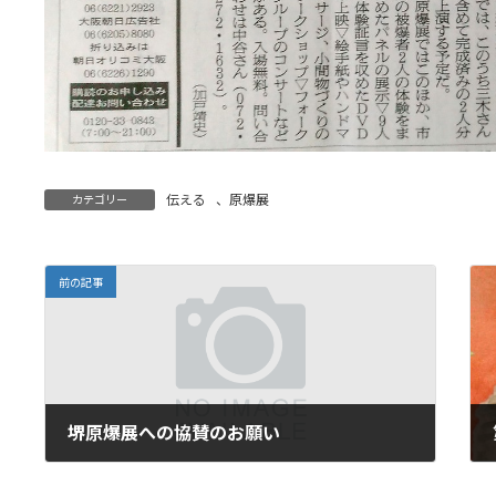
伝える
、
原爆展
カテゴリー
前の記事
堺原爆展への協賛のお願い
2018年5月31日